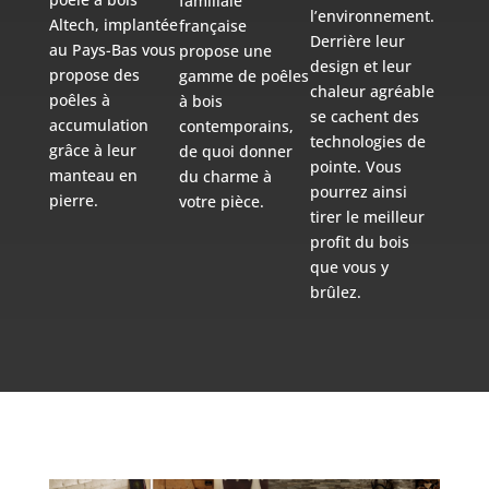
familiale
l’environnement.
Altech, implantée
française
Derrière leur
au Pays-Bas vous
propose une
design et leur
propose des
gamme de poêles
chaleur agréable
poêles à
à bois
se cachent des
accumulation
contemporains,
technologies de
grâce à leur
de quoi donner
pointe. Vous
manteau en
du charme à
pourrez ainsi
pierre.
votre pièce.
tirer le meilleur
profit du bois
que vous y
brûlez.