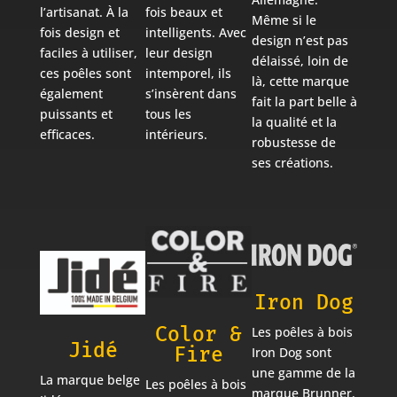
l’artisanat. À la
fois beaux et
Même si le
fois design et
intelligents. Avec
design n’est pas
faciles à utiliser,
leur design
délaissé, loin de
ces poêles sont
intemporel, ils
là, cette marque
également
s’insèrent dans
fait la part belle à
puissants et
tous les
la qualité et la
efficaces.
intérieurs.
robustesse de
ses créations.
Iron Dog
Color &
Les poêles à bois
Jidé
Fire
Iron Dog sont
une gamme de la
La marque belge
Les poêles à bois
marque Brunner.