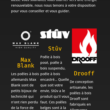
renouvelable, nous nous tenons à votre disposition
pour vous conseiller et vous guider.
Stûv
Poêle à bois
Max
posé, poêle à
Blank
bois suspendu,
Drooff
Les poêles à bois
poêle à bois
allemands Max
encastré… Quelle
De conception
Blank sont de
que soit votre
artisanale, les
petits bijoux de
envie, Stûv a le
poêles à bois
technicité qui
produit qu’il vous
Drooff sont
n’ont rien perdu
faut. Ces poêles
fabriqués en
de la force de
belges sont à la
Allemagne.