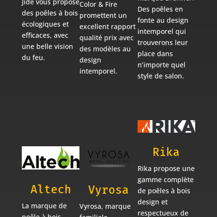
Jidé vous propose
Color & Fire
Des poêles en
des poêles à bois
promettent un
fonte au design
écologiques et
excellent rapport
intemporel qui
efficaces, avec
qualité prix avec
trouverons leur
une belle vision
des modèles au
place dans
du feu.
design
n’importe quel
intemporel.
style de salon.
Rika
Rika propose une
gamme complète
Altech
Vyrosa
de poêles à bois
design et
La marque de
Vyrosa, marque
respectueux de
poêle à bois